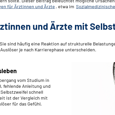
ern sollte. Dieser Beitrag beleuchtet mögliche Ursachen
ven für Ärztinnen und Ärzte
, etwa im
Sozialmedizinische
tinnen und Ärzte mit Selbs
 Sie sind häufig eine Reaktion auf strukturelle Belastu
 Auslöser je nach Karrierephase unterscheiden.
sleben
Übergang vom Studium in
l, fehlende Anleitung und
Selbstzweifel schnell
t ist der Vergleich mit
löser für das Gefühl,