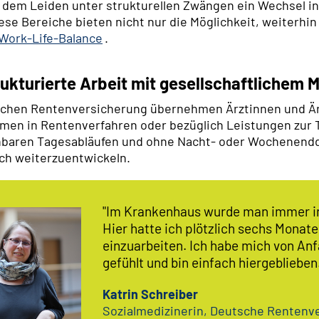
dem Leiden unter strukturellen Zwängen ein Wechsel in 
iese Bereiche bieten nicht nur die Möglichkeit, weiterhi
Work-Life-Balance
.
rukturierte Arbeit mit gesellschaftlichem 
chen Rentenversicherung übernehmen Ärztinnen und Ärz
men in Rentenverfahren oder bezüglich Leistungen zur 
anbaren Tagesabläufen und ohne Nacht- oder Wochenendd
ich weiterzuentwickeln.
"Im Krankenhaus wurde man immer in
Hier hatte ich plötzlich sechs Mona
einzuarbeiten. Ich habe mich von An
gefühlt und bin einfach hiergeblieben.
Katrin Schreiber
Sozialmedizinerin, Deutsche Rentenv