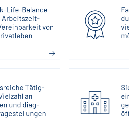
k-Life-Balance
Fa
B
 Arbeits­zeit­
du
erein­barkeit von
vi
rivat­leben
mö
­reiche Tätig­
Si
E
Vielzahl an
ei
en und diag­
ge
rage­stellungen
öf