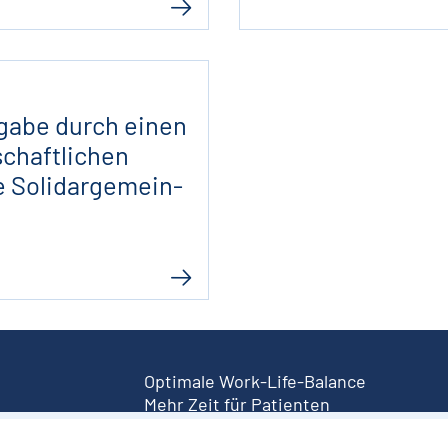
­gabe durch einen
schaft­lichen
e Soli­dar­gemein­
Optimale Work-Life-Balance
Mehr Zeit für Patienten
Rehaforschung & fachliche
rung