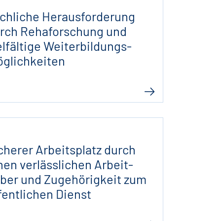
chliche Heraus­forderung
rch Reha­for­schung und
el­fältige Wei­ter­bildungs­
glich­keiten
cherer Arbeits­platz durch
nen ver­läss­lichen Arbeit­
ber und Zuge­hörig­keit zum
fent­lichen Dienst