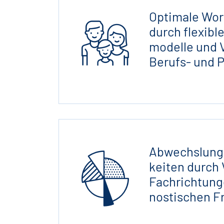
Optimale Wor
C
durch flexible
modelle und V
Berufs- und P
Abwechs­lungs
D
keiten durch 
Fachrichtung
nosti­schen F