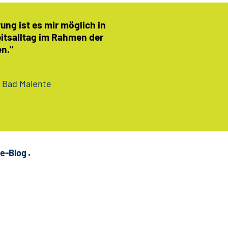
ng ist es mir möglich in
eitsalltag im Rahmen der
en."
k Bad Malente
re-Blog
.