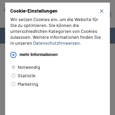
Cookie-Einstellungen
l
Wir setzen Cookies ein, um die Website für
Stellenangebote
Sie zu optimieren. Sie können die
unterschiedlichen Kategorien von Cookies
zulasssen. Weitere Informationen finden Sie
in unseren
Datenschutzhinweisen
.
mehr Informationen
Notwendig
Fachärztin / Facharzt -
Statistik
Psychiatrie, Psychotherapie
Marketing
Fachärztin / Facharzt
Psychiatrie
Psychotherapie